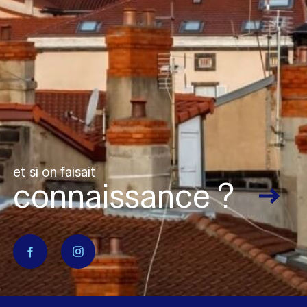
Adhérents
et si on faisait
connaissance ?
naires
Admin
Politique RGPD
Cookies