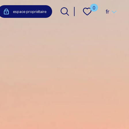
Langue
0
fr
espace propriétaire