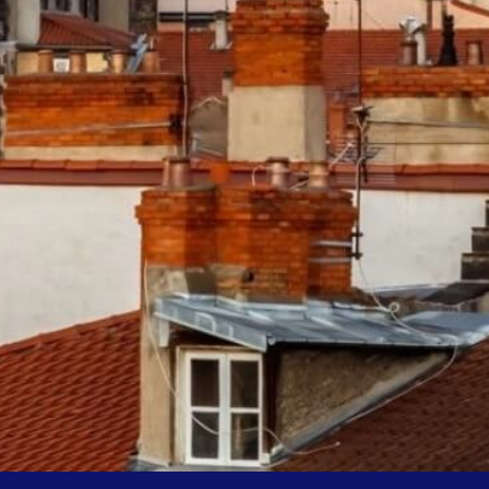
range.fr
RAQUE
 powered by Google
Nos honoraires
Plan du site
Mentions légales
Parte