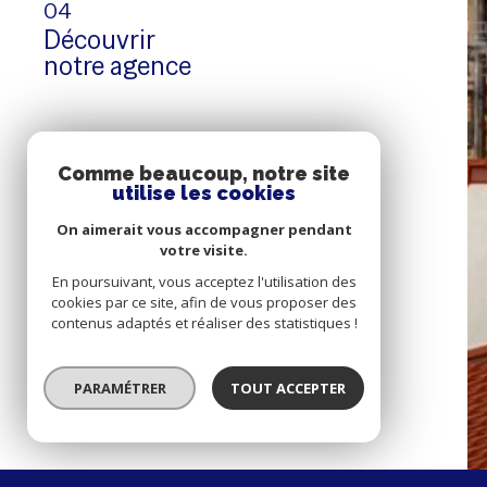
04
Découvrir
notre agence
Comme beaucoup, notre site
utilise les cookies
04 73 62 30 80
On aimerait vous accompagner pendant
gaillardimmo.orcines@o
votre visite.
23 ROUTE DE LA BA
En poursuivant, vous acceptez l'utilisation des
cookies par ce site, afin de vous proposer des
63870
orcines
05
contenus adaptés et réaliser des statistiques !
Nous contacter
PARAMÉTRER
TOUT ACCEPTER
© 2022
Tous droits réservés
Traduction