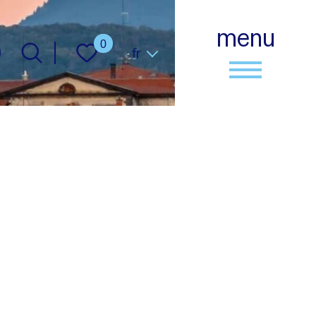
menu
Langue
0
fr