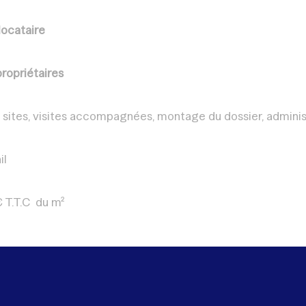
locataire
propriétaires
sites, visites accompagnées, montage du dossier, administra
il
€ T.T.C du m²